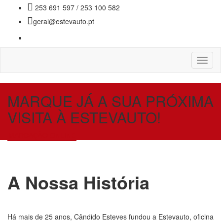
253 691 597 / 253 100 582
geral@estevauto.pt
Toggl
naviga
MARQUE JÁ A SUA PRÓXIMA
VISITA À ESTEVAUTO!
MARCAÇÃO ONLINE
A Nossa História
Há mais de 25 anos, Cândido Esteves fundou a Estevauto, oficina